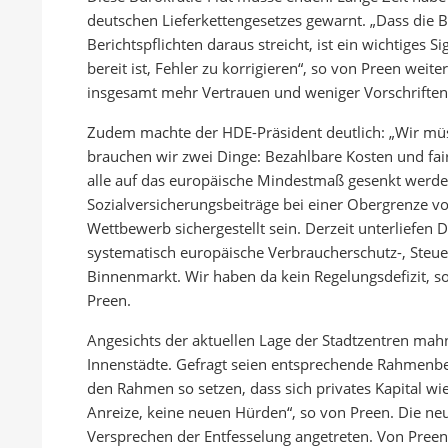
deutschen Lieferkettengesetzes gewarnt. „Dass die
Berichtspflichten daraus streicht, ist ein wichtiges S
bereit ist, Fehler zu korrigieren“, so von Preen wei
insgesamt mehr Vertrauen und weniger Vorschriften
Zudem machte der HDE-Präsident deutlich: „Wir m
brauchen wir zwei Dinge: Bezahlbare Kosten und fa
alle auf das europäische Mindestmaß gesenkt werde
Sozialversicherungsbeiträge bei einer Obergrenze v
Wettbewerb sichergestellt sein. Derzeit unterliefen 
systematisch europäische Verbraucherschutz-, Steu
Binnenmarkt. Wir haben da kein Regelungsdefizit, s
Preen.
Angesichts der aktuellen Lage der Stadtzentren mahn
Innenstädte. Gefragt seien entsprechende Rahmenbed
den Rahmen so setzen, dass sich privates Kapital wied
Anreize, keine neuen Hürden“, so von Preen. Die ne
Versprechen der Entfesselung angetreten. Von Preen ap