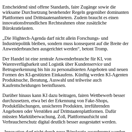
Entscheidend sind offene Standards, faire Zugänge sowie die
wirksame Durchsetzung bestehender Regeln gegenüber dominanten
Plattformen und Drittstaatenanbietern. Zudem braucht es einen
innovationsfreundlichen Rechtsrahmen ohne zusätzliche
Bürokratielasten.
„Die Hightech-Agenda darf nicht allein Forschungs- und
Industriepolitik bleiben, sondern muss konsequent auf die Breite der
Anwenderbranchen ausgerichtet werden“, betont Tromp.
Der Handel ist eine zentrale Anwenderbranche für KI, von
Warenverfügbarkeit und Logistik über Kundenservice und
Betrugserkennung bis hin zu personalisierten Angeboten und neuen
Formen des KI-gestützten Einkaufens. Künftig werden KI-Agenten
Produktsuche, Beratung, Auswahl und teilweise auch
Kaufentscheidungen beeinflussen.
Darüber hinaus kann KI dazu beitragen, fairen Wettbewerb besser
durchzusetzen, etwa bei der Erkennung von Fake-Shops,
Produktfälschungen, unsicheren Produkten, irreführenden
Angeboten oder Verstößen auf Drittstaatenplattformen. Dafür
müssten Marktüberwachung, Zoll, Plattformaufsicht und
Verbraucherschutz digital deutlich besser ausgestattet werden.
„Innovation darf nicht durch neue Bürokratie ausgebremst werden.